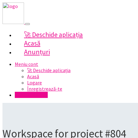
🚀 Deschide aplicația
Acasă
Anunțuri
Meniu cont
🚀 Deschide aplicația
Acasă
Logare
Înregistrează-te
Postează anunț
Workspace for project #804