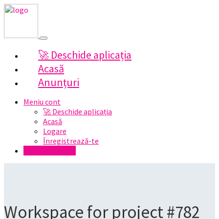
🚀 Deschide aplicația
Acasă
Anunțuri
Meniu cont
🚀 Deschide aplicația
Acasă
Logare
Înregistrează-te
Postează anunț
Workspace for project #782