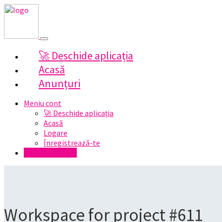
🚀 Deschide aplicația
Acasă
Anunțuri
Meniu cont
🚀 Deschide aplicația
Acasă
Logare
Înregistrează-te
Postează anunț
Workspace for project #611