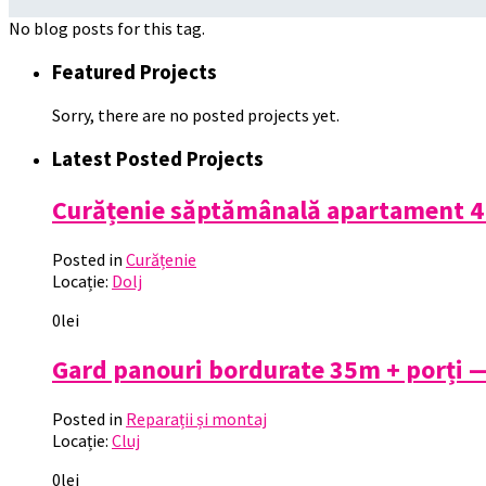
No blog posts for this tag.
Featured Projects
Sorry, there are no posted projects yet.
Latest Posted Projects
Curățenie săptămânală apartament 4
Posted in
Curățenie
Locație:
Dolj
0lei
Gard panouri bordurate 35m + porți — 
Posted in
Reparații și montaj
Locație:
Cluj
0lei