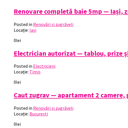
Renovare completă baie 5mp — Iași, 
Posted in
Renovări și zugrăveli
Locație:
Iași
0lei
Electrician autorizat — tablou, prize 
Posted in
Electricieni
Locație:
Timiș
0lei
Caut zugrav — apartament 2 camere, gl
Posted in
Renovări și zugrăveli
Locație:
București
0lei