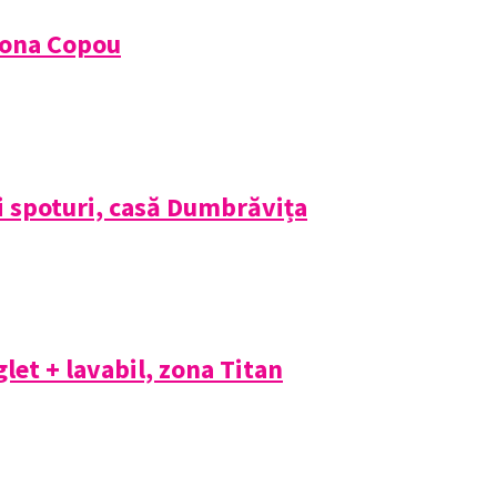
zona Copou
și spoturi, casă Dumbrăvița
et + lavabil, zona Titan