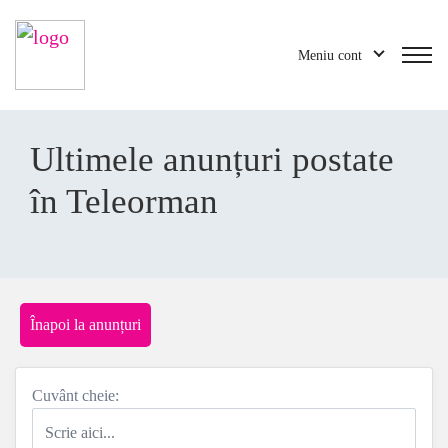
Meniu cont
Ultimele anunțuri postate
în Teleorman
Înapoi la anunțuri
Cuvânt cheie: