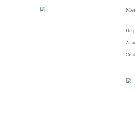
Me
Desp
Anun
Cont