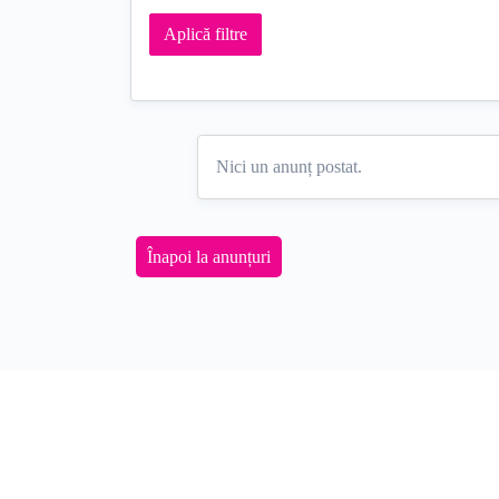
Nici un anunț postat.
Înapoi la anunțuri