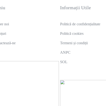
niu
Informații Utile
re noi
Politică de confidențialitate
țuri
Politică cookies
actează-ne
Termeni și condiții
ANPC
SOL